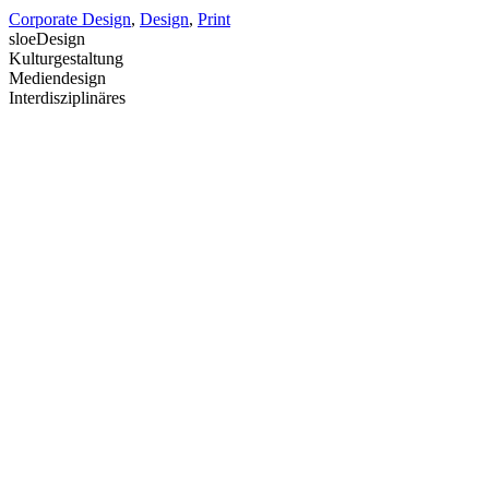
Corporate Design
,
Design
,
Print
sloeDesign
Kulturgestaltung
Mediendesign
Interdisziplinäres