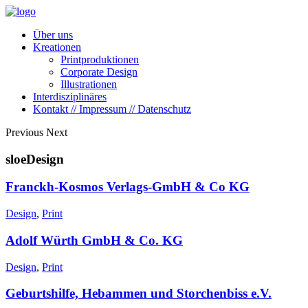
Über uns
Kreationen
Printproduktionen
Corporate Design
Illustrationen
Interdisziplinäres
Kontakt // Impressum // Datenschutz
Previous
Next
sloeDesign
Franckh-Kosmos Verlags-GmbH & Co KG
Design
,
Print
Adolf Würth GmbH & Co. KG
Design
,
Print
Geburtshilfe, Hebammen und Storchenbiss e.V.